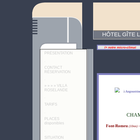
HÔTEL GÎTE 
i>
notre
micro-climat
PRÉSENTATION
.
CONTACT
RÉSERVATION
.
» » » » VILLA
ROSELANDE
à
Angoustrin
.
TARIFS
.
CHAM
PLACES
disponibles
Font-Romeu
(10mn)
.
SITUATION