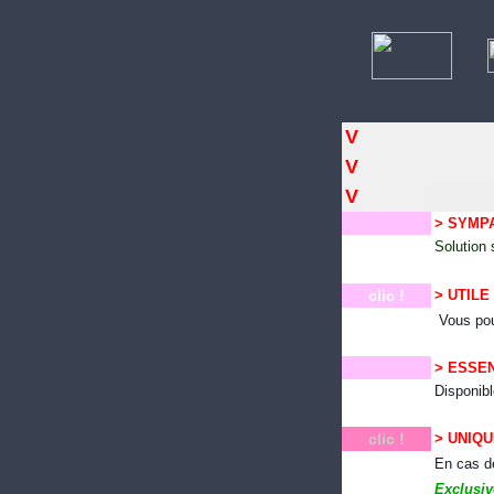
V
V
V
> SYMP
Solution 
cli
c !
> UTILE
Vous pou
> ESSE
Disponib
clic !
> UNIQ
En cas 
Exclusiv