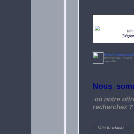
hôte
Région 
Temps le plus probab
Targasonne, Enveitg, L
Léocadie
Nous so
où notre off
recherchez ?
La
Villa Roselande
propo