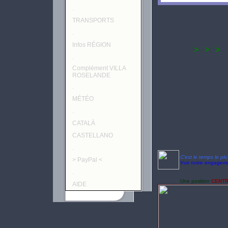
.
TRANSPORTS
.
Infos RÉGION
> > >
.
Complément VILLA
ROSELANDE
.
MÉTÉO
.
CATALÀ
CASTELLANO
.
C'est le temps le pl
> PayPal <
Voir notre engagem
.
Une position
CENT
AIDE