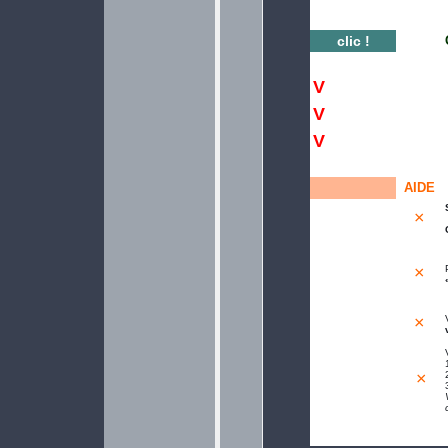
clic !
V
V
V
AIDE
×
×
×
×