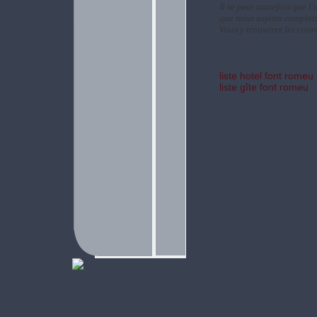
Il se peut toutefois que 
que nous soyons complet
Vous y trouverez les coo
liste hotel font romeu
liste gîte font romeu